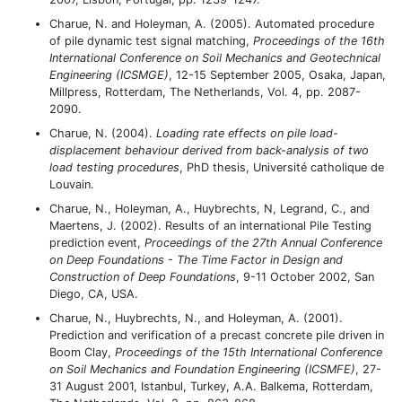
Charue, N. and Holeyman, A. (2005). Automated procedure
of pile dynamic test signal matching,
Proceedings of the 16th
International Conference on Soil Mechanics and Geotechnical
Engineering (ICSMGE)
, 12-15 September 2005, Osaka, Japan,
Millpress, Rotterdam, The Netherlands, Vol. 4, pp. 2087-
2090.
Charue, N. (2004).
Loading rate effects on pile load-
displacement behaviour derived from back-analysis of two
load testing procedures
, PhD thesis, Université catholique de
Louvain.
Charue, N., Holeyman, A., Huybrechts, N, Legrand, C., and
Maertens, J. (2002). Results of an international Pile Testing
prediction event,
Proceedings of the 27th Annual Conference
on Deep Foundations - The Time Factor in Design and
Construction of Deep Foundations
, 9-11 October 2002, San
Diego, CA, USA.
Charue, N., Huybrechts, N., and Holeyman, A. (2001).
Prediction and verification of a precast concrete pile driven in
Boom Clay,
Proceedings of the 15th International Conference
on Soil Mechanics and Foundation Engineering (ICSMFE)
, 27-
31 August 2001, Istanbul, Turkey, A.A. Balkema, Rotterdam,