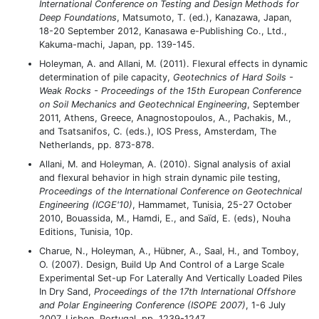
International Conference on Testing and Design Methods for
Deep Foundations
, Matsumoto, T. (ed.), Kanazawa, Japan,
18-20 September 2012, Kanasawa e-Publishing Co., Ltd.,
Kakuma-machi, Japan, pp. 139-145.
Holeyman, A. and Allani, M. (2011). Flexural effects in dynamic
determination of pile capacity,
Geotechnics of Hard Soils -
Weak Rocks - Proceedings of the 15th European Conference
on Soil Mechanics and Geotechnical Engineering
, September
2011, Athens, Greece, Anagnostopoulos, A., Pachakis, M.,
and Tsatsanifos, C. (eds.), IOS Press, Amsterdam, The
Netherlands, pp. 873-878.
Allani, M. and Holeyman, A. (2010). Signal analysis of axial
and flexural behavior in high strain dynamic pile testing,
Proceedings of the International Conference on Geotechnical
Engineering (ICGE'10)
, Hammamet, Tunisia, 25-27 October
2010, Bouassida, M., Hamdi, E., and Saïd, E. (eds), Nouha
Editions, Tunisia, 10p.
Charue, N., Holeyman, A., Hübner, A., Saal, H., and Tomboy,
O. (2007). Design, Build Up And Control of a Large Scale
Experimental Set-up For Laterally And Vertically Loaded Piles
In Dry Sand,
Proceedings of the 17th International Offshore
and Polar Engineering Conference (ISOPE 2007)
, 1-6 July
2007, Lisbon, Portugal, pp. 1239-1247.