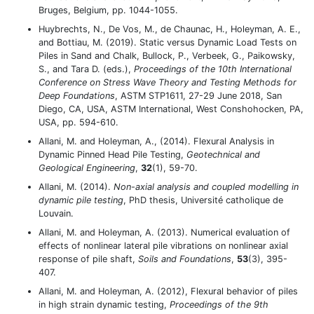
Bruges, Belgium, pp. 1044-1055.
Huybrechts, N., De Vos, M., de Chaunac, H., Holeyman, A. E.,
and Bottiau, M. (2019). Static versus Dynamic Load Tests on
Piles in Sand and Chalk, Bullock, P., Verbeek, G., Paikowsky,
S., and Tara D. (eds.),
Proceedings of the 10th International
Conference on Stress Wave Theory and Testing Methods for
Deep Foundations
, ASTM STP1611, 27-29 June 2018, San
Diego, CA, USA, ASTM International, West Conshohocken, PA,
USA, pp. 594-610.
Allani, M. and Holeyman, A., (2014). Flexural Analysis in
Dynamic Pinned Head Pile Testing,
Geotechnical and
Geological Engineering
,
32
(1), 59-70.
Allani, M. (2014).
Non-axial analysis and coupled modelling in
dynamic pile testing
, PhD thesis, Université catholique de
Louvain.
Allani, M. and Holeyman, A. (2013). Numerical evaluation of
effects of nonlinear lateral pile vibrations on nonlinear axial
response of pile shaft,
Soils and Foundations
,
53
(3), 395-
407.
Allani, M. and Holeyman, A. (2012), Flexural behavior of piles
in high strain dynamic testing,
Proceedings of the 9th